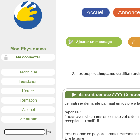
Accueil
Annonce
?
Ajouter un message
Mon Physiorama
Me connecter
Technique
Si des propos
choquants ou diffamatoi
Législation
L'ordre
ils sont serieux????
(5 répo
Formation
ce matin je demande par mail un rdv pro à 
Matériel
reponse :
" nous avons bien pris en compte votre dema
Vie du site
reception du mail"!!!!
c'est enorme ce pays de branleurs!!enorme!
Lire la suite...