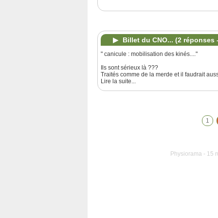
Billet du CNO...
(2 réponses 
" canicule : mobilisation des kinés...."
Ils sont sérieux là ???
Traités comme de la merde et il faudrait aussi
Lire la suite...
1
Physiorama - 15 