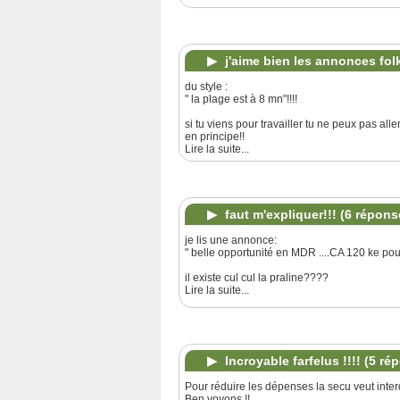
j'aime bien les annonces folk
du style :
" la plage est à 8 mn"!!!!
si tu viens pour travailler tu ne peux pas aller
en principe!!
Lire la suite...
faut m'expliquer!!!
(6 répons
je lis une annonce:
" belle opportunité en MDR ....CA 120 ke pou
il existe cul cul la praline????
Lire la suite...
Incroyable farfelus !!!!
(5 ré
Pour réduire les dépenses la secu veut inter
Ben voyons !!