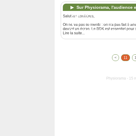
Sur Physiorama, l'audience e
"logiciels usines à gaz". Le ton 
Salut les confrères,
optimisé pour générer de l'intérê
On ne va pas se mentir : on n'a pas fait 5 a
devant un écran. Le BDK est essentiel pour n
On a automatisé le processus.
(
Lire la suite...
<
11
Physiorama - 15 