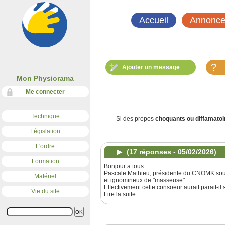
Accueil
Annonce
?
Ajouter un message
Mon Physiorama
Me connecter
Technique
Si des propos
choquants ou diffamatoi
Législation
L'ordre
(17 réponses - 05/02/2026)
Formation
Bonjour a tous
Pascale Mathieu, présidente du CNOMK souha
Matériel
et ignomineux de "masseuse"
Effectivement cette consoeur aurait parait-il
Vie du site
Lire la suite...