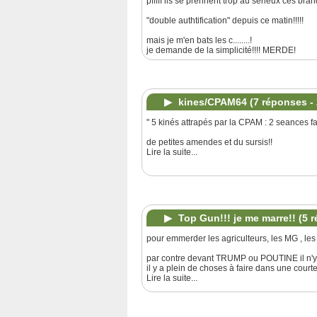
pfffff ils se prennent trop au serieux ces bran
"double authtification" depuis ce matin!!!!!
mais je m'en bats les c........!
je demande de la simplicité!!!! MERDE!
kines/CPAM64
(7 réponses -
" 5 kinés attrapés par la CPAM : 2 seances f
de petites amendes et du sursis!!
Lire la suite...
Top Gun!!! je me marre!!
(5 
pour emmerder les agriculteurs, les MG , les ID
par contre devant TRUMP ou POUTINE il n'y a 
il y a plein de choses à faire dans une courte 
Lire la suite...