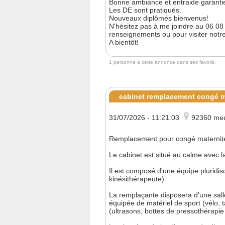
Bonne ambiance et entraide garanties
Les DE sont pratiqués.
Nouveaux diplômés bienvenus!
N'hésitez pas à me joindre au 06 08
renseignements ou pour visiter notre
A bientôt!
1 personne a cette annonce dans ses favoris.
cabinet remplacement congé ma
31/07/2026 - 11:21:03
92360 meu
Remplacement pour congé maternité 
Le cabinet est situé au calme avec la
Il est composé d'une équipe pluridisc
kinésithérapeute).
La remplaçante disposera d'une salle 
équipée de matériel de sport (vélo, 
(ultrasons, bottes de pressothérapie