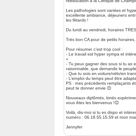
rééducation à la Clinique de Champi
Les pathologies sont variées et hype
excellente ambiance, déjeuners entre 
les fêtards !
Du lundi au vendredi, horaires TR
Très bon CA pour de petits horaires,
Pour résumer c’est trop cool :
- Le travail est hyper sympa et int
»
- Tu peux gagner des sous si tu as e
raisonnable, que demande le peup
- Que tu sois en voiture/vélo/en tran
- L’emploi du temps peut être adaptab
PS : mes précédents remplaçants étaie
peut te donner envie 😊
Nouveaux diplômés, kinés expériment
vous êtes les bienvenus !😊
Voilà, dis-moi si tu es dispo et intére
numéro : 06.18.55.15.59 et mon mai
Jennyfer