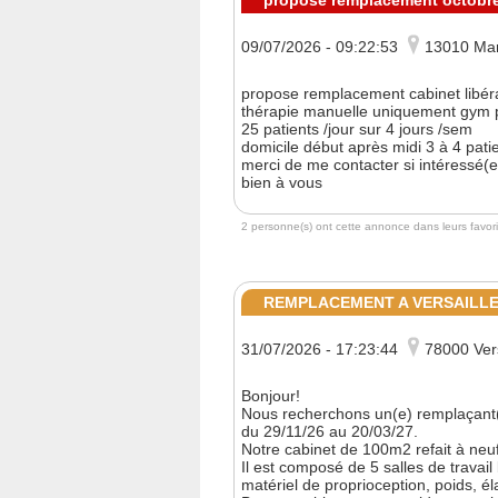
propose remplacement octobr
09/07/2026 - 09:22:53
13010 Mar
propose remplacement cabinet libéra
thérapie manuelle uniquement gym 
25 patients /jour sur 4 jours /sem
domicile début après midi 3 à 4 pati
merci de me contacter si intéressé(e
bien à vous
2 personne(s) ont cette annonce dans leurs favori
REMPLACEMENT A VERSAILLES
31/07/2026 - 17:23:44
78000 Vers
Bonjour!
Nous recherchons un(e) remplaçant(
du 29/11/26 au 20/03/27.
Notre cabinet de 100m2 refait à neuf 
Il est composé de 5 salles de travail
matériel de proprioception, poids, él