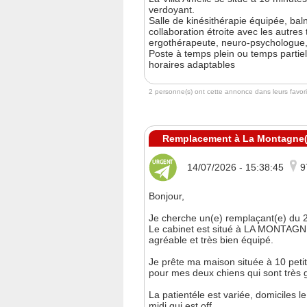
verdoyant.
Salle de kinésithérapie équipée, bal
collaboration étroite avec les autre
ergothérapeute, neuro-psychologue, 
Poste à temps plein ou temps partie
horaires adaptables
2 personne(s) ont cette annonce dans leurs favori
Remplacement à La Montagne(R
14/07/2026 - 15:38:45
9
Bonjour,
Je cherche un(e) remplaçant(e) du 
Le cabinet est situé à LA MONTAGNE
agréable et très bien équipé.
Je prête ma maison située à 10 peti
pour mes deux chiens qui sont très g
La patientéle est variée, domiciles l
midi qui est off.