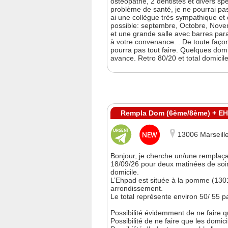
osteopathe, 2 dentistes et divers spe
problème de santé, je ne pourrai pas
ai une collègue très sympathique et 
possible: septembre, Octobre, Novemb
et une grande salle avec barres parall
à votre convenance. . De toute faço
pourra pas tout faire. Quelques dom
avance. Retro 80/20 et total domici
Rempla Dom (6ème/8ème) + EHP
13006 Marseill
Bonjour, je cherche un/une remplaça
18/09/26 pour deux matinées de soin
domicile.
L’Ehpad est située à la pomme (1301
arrondissement.
Le total représente environ 50/ 55 pat
Possibilité évidemment de ne faire
Possibilité de ne faire que les domic