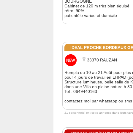
BOURGOGNE
Cabinet de 120 m très bien équipé
rétro :90%
patientèle variée et domicile
IDEAL PROCHE BORDEAUX GROS 
33370 RAUZAN
Rempla du 10 au 21 Août pour plus de
pour 4 jours de travail en EHPAD (pos
Structure lumineuse, belle salle de K
dans une Villa en pleine nature à 3
Tel : 0649440163
contactez moi par whatsapp ou sm
21 personne(s) ont cette annonce dans leurs favor