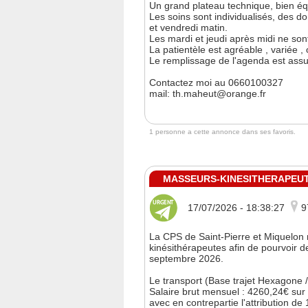
Un grand plateau technique, bien équ
Les soins sont individualisés, des d
et vendredi matin.
Les mardi et jeudi après midi ne sont
La patientèle est agréable , variée , 
Le remplissage de l'agenda est assu
Contactez moi au 0660100327
mail: th.maheut@orange.fr
1 personne a cette annonce dans ses favoris.
MASSEURS-KINESITHERAPEUTES
17/07/2026 - 18:38:27
9
La CPS de Saint-Pierre et Miquelon
kinésithérapeutes afin de pourvoir 
septembre 2026.
Le transport (Base trajet Hexagone /
Salaire brut mensuel : 4260,24€ sur
avec en contrepartie l'attribution de 