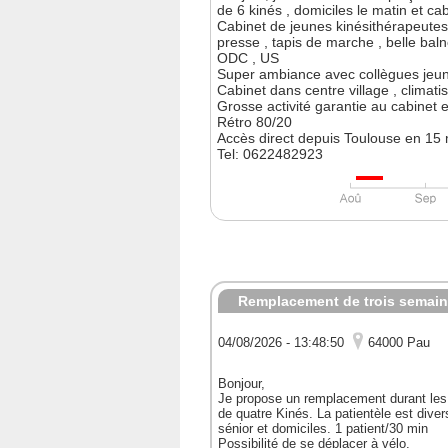
de 6 kinés , domiciles le matin et cab
Cabinet de jeunes kinésithérapeutes 
presse , tapis de marche , belle bal
ODC , US
Super ambiance avec collègues jeune
Cabinet dans centre village , climati
Grosse activité garantie au cabinet e
Rétro 80/20
Accès direct depuis Toulouse en 15 mn
Tel: 0622482923
Remplacement de trois semain
04/08/2026 - 13:48:50
64000 Pau
Bonjour,
Je propose un remplacement durant les
de quatre Kinés. La patientèle est dive
sénior et domiciles. 1 patient/30 min
Possibilité de se déplacer à vélo.