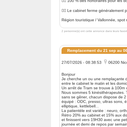
👉🏻 100 % des honoraires pour les d
👉🏻 Le cabinet ferme généralement p
Région touristique / Vallonnée, spot
2 personne(s) ont cette annonce dans leurs favori
Remplacement du 21 sep au 06
27/07/2026 - 08:38:53
06200 Nic
Bonjour
Je cherche un ou une remplaçante du
entre le cabinet le matin et les domic
Un arrêt de Tram se trouve à 100m 
Nous sommes 5 kinésithérapeutes. T
sans se gêner, chacun dispose de 2 
équipé : ODC, presso, ultras sons, él
elliptique, kettlebell...
La patientèle est variée : neuro, ortho
Rétro 20% au cabinet et 15% aux do
et finissent vers 19H30 avec une pe
journée et demi de repos par semai