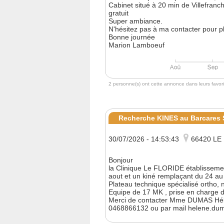
Cabinet situé à 20 min de Villefran
gratuit
Super ambiance.
N'hésitez pas à ma contacter pour pl
Bonne journée
Marion Lamboeuf
2 personne(s) ont cette annonce dans leurs favori
Recherche KINES au Barcares
30/07/2026 - 14:53:43
66420 LE
Bonjour
la Clinique Le FLORIDE établissem
aout et un kiné remplaçant du 24 a
Plateau technique spécialisé ortho,
Equipe de 17 MK , prise en charge de
Merci de contacter Mme DUMAS Hélè
0468866132 ou par mail helene.du