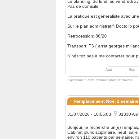
Le planning: du lundi au vendredi av
Pas de domicile
La pratique est généraliste avec un
Sur le plan administratif: Doctolib po
Rétrocession: 80/20
Transport: T6 ( arret georges milla
N'hésitez pas à me contacter pour pl
1 personne a cette annonce dans ses favoris.
Remplacement Noël 2 semaines
31/07/2026 - 10:55:03
01330 Am
Bonjour, je recherche un(e) remplaç
Cabinet pluridisciplinaire, neuf, sal
environ 110 patients par semaine, h