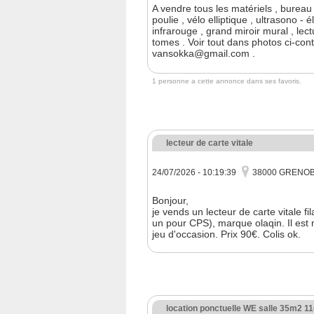
A vendre tous les matériels , bureau 
poulie , vélo elliptique , ultrasono 
infrarouge , grand miroir mural , lect
tomes . Voir tout dans photos ci-co
vansokka@gmail.com .
1 personne a cette annonce dans ses favoris.
lecteur de carte vitale
24/07/2026 - 10:19:39
38000 GRENO
Bonjour,
je vends un lecteur de carte vitale fi
un pour CPS), marque olaqin. Il est
jeu d'occasion. Prix 90€. Colis ok.
location ponctuelle WE salle 35m2 1