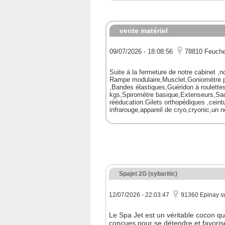
vente matériel
09/07/2026 - 18:08:56
78810 Feuche
Suite à la fermeture de notre cabinet ,
Rampe modulaire,Musclet,Goniomètre p
,Bandes élastiques,Guéridon à roulette
kgs,Spiromètre basique,Extenseurs,Sacs
rééducation.Gilets orthopédiques ,cein
infrarouge,appareil de cryo,cryonic,un
Spajet 2G (sybaritic)
12/07/2026 - 22:03:47
91360 Epinay s
Le Spa Jet est un véritable cocon q
conçues pour se détendre et favori